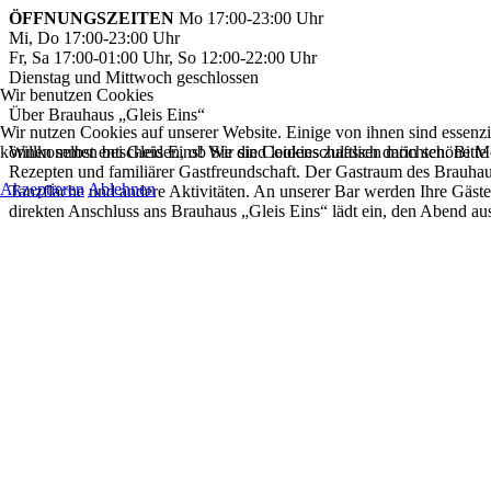
ÖFFNUNGSZEITEN
Mo 17:00-23:00 Uhr
Mi, Do 17:00-23:00 Uhr
Fr, Sa 17:00-01:00 Uhr, So 12:00-22:00 Uhr
Dienstag und Mittwoch geschlossen
Wir benutzen Cookies
Über Brauhaus „Gleis Eins“
Wir nutzen Cookies auf unserer Website. Einige von ihnen sind essenzi
Willkommen bei Gleis Eins! Wir sind leidenschaftlich darin schöne Mo
können selbst entscheiden, ob Sie die Cookies zulassen möchten. Bitte
Rezepten und familiärer Gastfreundschaft. Der Gastraum des Brauhause
Akzeptieren
Ablehnen
Tanzfläche und andere Aktivitäten. An unserer Bar werden Ihre Gäste 
direkten Anschluss ans Brauhaus „Gleis Eins“ lädt ein, den Abend aus