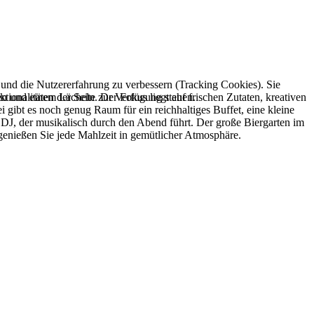
e und die Nutzererfahrung zu verbessern (Tracking Cookies). Sie
n und einem Lächeln. Der Fokus liegt auf frischen Zutaten, kreativen
tionalitäten der Seite zur Verfügung stehen.
 gibt es noch genug Raum für ein reichhaltiges Buffet, eine kleine
n DJ, der musikalisch durch den Abend führt. Der große Biergarten im
 genießen Sie jede Mahlzeit in gemütlicher Atmosphäre.