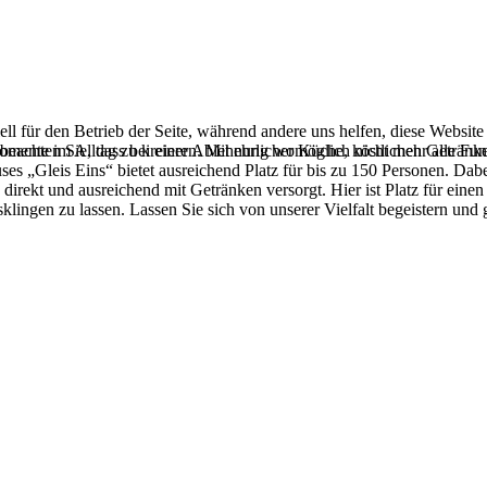
ell für den Betrieb der Seite, während andere uns helfen, diese Websit
mente im Alltag zu kreieren. Mit ehrlicher Küche, köstlichen Getränke
 beachten Sie, dass bei einer Ablehnung womöglich nicht mehr alle Funk
s „Gleis Eins“ bietet ausreichend Platz für bis zu 150 Personen. Dabei
direkt und ausreichend mit Getränken versorgt. Hier ist Platz für eine
klingen zu lassen. Lassen Sie sich von unserer Vielfalt begeistern und