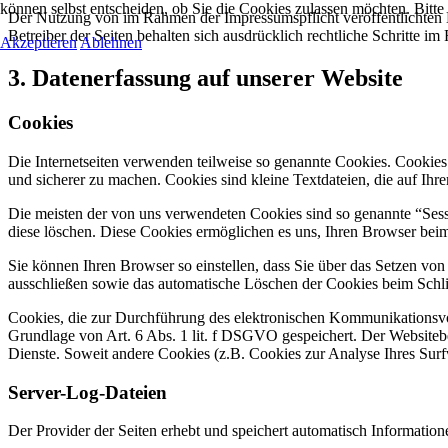
können selbst entscheiden, ob Sie die Cookies zulassen möchten. Bitte
Der Nutzung von im Rahmen der Impressumspflicht veröffentlichten 
Betreiber der Seiten behalten sich ausdrücklich rechtliche Schritte
Akzeptieren
Ablehnen
3. Datenerfassung auf unserer Website
Cookies
Die Internetseiten verwenden teilweise so genannte Cookies. Cookies
und sicherer zu machen. Cookies sind kleine Textdateien, die auf Ih
Die meisten der von uns verwendeten Cookies sind so genannte “Sess
diese löschen. Diese Cookies ermöglichen es uns, Ihren Browser be
Sie können Ihren Browser so einstellen, dass Sie über das Setzen vo
ausschließen sowie das automatische Löschen der Cookies beim Schlie
Cookies, die zur Durchführung des elektronischen Kommunikationsvor
Grundlage von Art. 6 Abs. 1 lit. f DSGVO gespeichert. Der Websitebetr
Dienste. Soweit andere Cookies (z.B. Cookies zur Analyse Ihres Surf
Server-Log-Dateien
Der Provider der Seiten erhebt und speichert automatisch Information