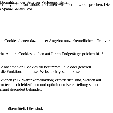
tionalitäten der Seite zur Verfügung stehen.
erbung und Informationsmaterialien wird hiermit widersprochen. Die
ch Spam-E-Mails, vor.
n. Cookies dienen dazu, unser Angebot nutzerfreundlicher, effektiver
t. Andere Cookies bleiben auf Ihrem Endgerät gespeichert bis Sie
ie Annahme von Cookies für bestimmte Fälle oder generell
e Funktionalität dieser Website eingeschränkt sein.
tionen (z.B. Warenkorbfunktion) erforderlich sind, werden auf
r technisch fehlerfreien und optimierten Bereitstellung seiner
lärung gesondert behandelt.
uns übermittelt. Dies sind: