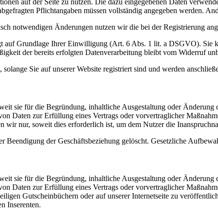
unktionen auf der Seite zu nutzen. Die dazu eingegebenen Daten verwe
ung abgefragten Pflichtangaben müssen vollständig angegeben werden. An
sch notwendigen Änderungen nutzen wir die bei der Registrierung ang
t auf Grundlage Ihrer Einwilligung (Art. 6 Abs. 1 lit. a DSGVO). Sie k
igkeit der bereits erfolgten Datenverarbeitung bleibt vom Widerruf unb
, solange Sie auf unserer Website registriert sind und werden anschlie
it sie für die Begründung, inhaltliche Ausgestaltung oder Änderung de
 von Daten zur Erfüllung eines Vertrags oder vorvertraglicher Maßnah
en wir nur, soweit dies erforderlich ist, um dem Nutzer die Inanspruc
 Beendigung der Geschäftsbeziehung gelöscht. Gesetzliche Aufbewahr
it sie für die Begründung, inhaltliche Ausgestaltung oder Änderung de
 von Daten zur Erfüllung eines Vertrags oder vorvertraglicher Maßnah
iligen Gutscheinbüchern oder auf unserer Internetseite zu veröffentli
en Inserenten.