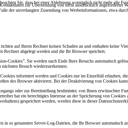
 beachten Sie, dass bei einer Ablehnung womöglich nicht mehr alle Funk
Kontaktdaten zur Übersendung von nicht ausdrücklich angeforderter W
 im Falle der unverlangten Zusendung von Werbeinformationen, etwa dur
 richten auf Ihrem Rechner keinen Schaden an und enthalten keine Vire
rem Rechner abgelegt werden und die Ihr Browser speichert.
ion-Cookies”. Sie werden nach Ende Ihres Besuchs automatisch gelösch
im nächsten Besuch wiederzuerkennen.
n Cookies informiert werden und Cookies nur im Einzelfall erlauben, d
ßen des Browser aktivieren. Bei der Deaktivierung von Cookies kann di
gangs oder zur Bereitstellung bestimmter, von Ihnen erwünschter Funk
eiber hat ein berechtigtes Interesse an der Speicherung von Cookies zu
verhaltens) gespeichert werden, werden diese in dieser Datenschutzerk
en in so genannten Server-Log-Dateien, die Ihr Browser automatisch an 