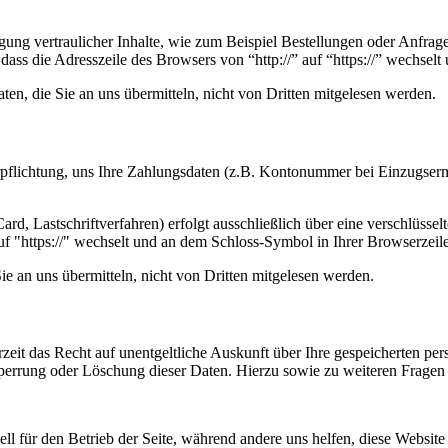
ung vertraulicher Inhalte, wie zum Beispiel Bestellungen oder Anfrage
dass die Adresszeile des Browsers von “http://” auf “https://” wechsel
en, die Sie an uns übermitteln, nicht von Dritten mitgelesen werden.
erpflichtung, uns Ihre Zahlungsdaten (z.B. Kontonummer bei Einzugser
rd, Lastschriftverfahren) erfolgt ausschließlich über eine verschlüss
auf "https://" wechselt und an dem Schloss-Symbol in Ihrer Browserzeile
e an uns übermitteln, nicht von Dritten mitgelesen werden.
zeit das Recht auf unentgeltliche Auskunft über Ihre gespeicherten 
Sperrung oder Löschung dieser Daten. Hierzu sowie zu weiteren Frage
ell für den Betrieb der Seite, während andere uns helfen, diese Websit