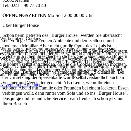
52062 Aachen
Tel. 0241 - 99 77 70 40
ÖFFNUNGSZEITEN
Mo-So 12.00-00.00 Uhr
Über Burger House
Schon beim Betreten des „Burger House“ werden Sie überrascht
Wir benutzen Cookies
sein vom geschmackvollen Ambiente und dem zeitlosen und
modernen Mobiliar. Aber nicht nur die Optik des Lokals ist
Wir nutzen Cookies auf unserer Website. Einige von ihnen sind
herausragend, auch das vielfältige Angebot an Angus-Beef-Burgern,
essenziell für den Betrieb der Seite, während andere uns helfen, diese
welche in Aachen ihresgleichen suchen. Sie wählen aus 25 Burgern
Website und die Nutzererfahrung zu verbessern (Tracking Cookies).
bester Qualität, selbst gebackenen Patties und hausgemachten
Sie können selbst entscheiden, ob Sie die Cookies zulassen möchten.
Saucen - natürlich alles 100% frisch und ohne Zusatzstoffe. Zudem
Bitte beachten Sie, dass bei einer Ablehnung womöglich nicht mehr
bietet das „Burger House“ verschiedene saftige US-Steaks an. Bei
alle Funktionalitäten der Seite zur Verfügung stehen.
der Umsetzung der Speisenkarte wurde selbstverständlich auch an
Veganer und Vegetarier gedacht. Also Leute, wenn Ihr einen
Akzeptieren
Ablehnen
schönen Abend mit Familie oder Freunden bei einem leckeren Essen
verbringen wollt, dann runter vom Sofa und ab ins „Burger House“.
Das junge und freundliche Service-Team freut sich schon jetzt auf
Ihren Besuch.